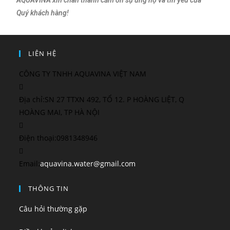
Quý khách hàng!
LIÊN HỆ
CÔNG TY TNHH AQUAVINA VIỆT NAM
Địa chỉ:
SN 27 TTXN 492, TỔ 12. P HOÀNG LIỆT, Q
HOÀNG MAI, TP HÀ NỘI
Điện thoại:
0981348946
Email:
aquavina.water@gmail.com
THÔNG TIN
Câu hỏi thường gặp